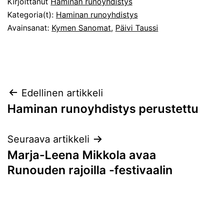
Kirjoittanut
Haminan runoyhdistys
Kategoria(t):
Haminan runoyhdistys
Avainsanat:
Kymen Sanomat
,
Päivi Taussi
Artikkelien
Edellinen artikkeli
Haminan runoyhdistys perustettu
selaus
Seuraava artikkeli
Marja-Leena Mikkola avaa
Runouden rajoilla -festivaalin