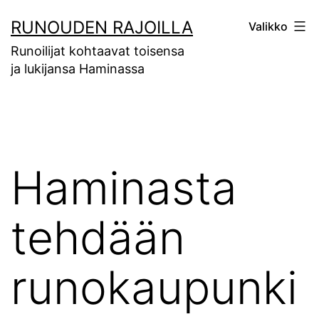
Siirry
RUNOUDEN RAJOILLA
Valikko
sisältöön
Runoilijat kohtaavat toisensa
ja lukijansa Haminassa
Haminasta
tehdään
runokaupunki