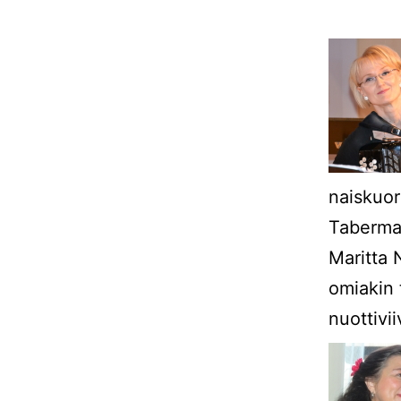
naiskuo
Taberman
Maritta 
omiakin 
nuottivi