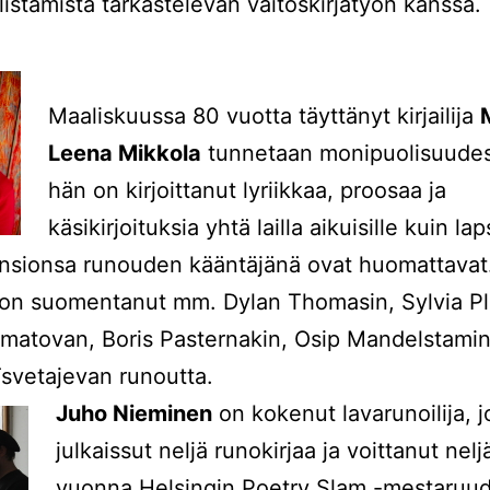
llistämistä tarkastelevan väitöskirjatyön kanssa.
Maaliskuussa 80 vuotta täyttänyt kirjailija
Leena Mikkola
tunnetaan monipuolisuudes
hän on kirjoittanut lyriikkaa, proosaa ja
käsikirjoituksia yhtä lailla aikuisille kuin lap
nsionsa runouden kääntäjänä ovat huomattavat
on suomentanut mm. Dylan Thomasin, Sylvia Pl
atovan, Boris Pasternakin, Osip Mandelstamin
svetajevan runoutta.
Juho Nieminen
on kokenut lavarunoilija, 
julkaissut neljä runokirjaa ja voittanut nel
vuonna Helsingin Poetry Slam -mestaruu