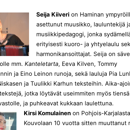
Seija Kiiveri
on Haminan ympyröil
asettunut muusikko, lauluntekijä j
musiikkipedagogi, jonka sydämell
erityisesti kuoro- ja yhtyelaulu se
harmonikansoittajat. Seija on säve
rolle mm.
Kanteletarta
, Eeva Kilven, Tommy
nin ja Eino Leinon runoja, sekä lauluja Pia Lun
Niskasen ja Tuulikki Karhun teksteihin. Aika-ajo
tekstejä, jotka löytävät useimmiten myös tiensä
ivastolle, ja puhkeavat kukkaan laulettuna.
Kirsi Komulainen
on Pohjois-Karjalast
Kouvolaan 10 vuotta sitten muuttanut ru