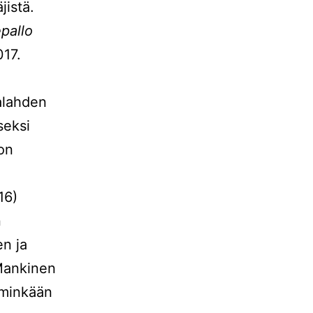
jistä.
pallo
17.
kalahden
seksi
 on
16)
n
n ja
 Mankinen
-minkään