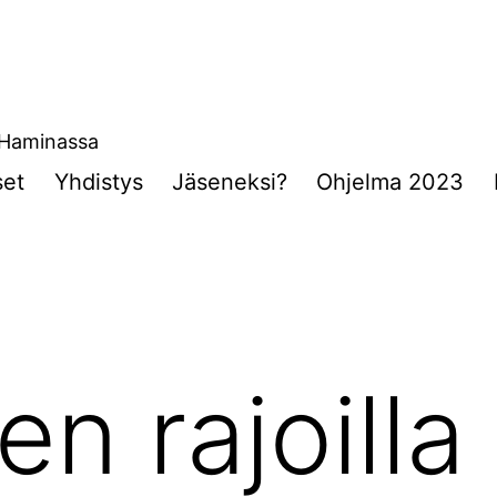
a Haminassa
set
Yhdistys
Jäseneksi?
Ohjelma 2023
n rajoilla