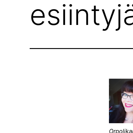
esiintyj
Orpolika