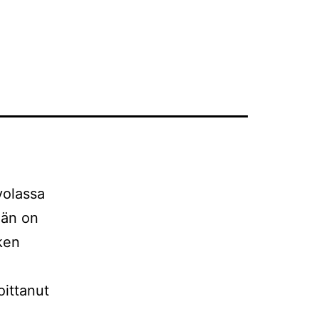
olassa
Hän on
sken
oittanut