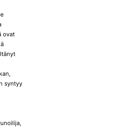
le
a
ä ovat
kä
ltänyt
kan,
in syntyy
a
noilija,