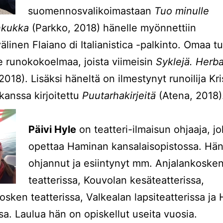
suomennosvalikoimastaan
Tuo minulle
nkukka
(Parkko, 2018) hänelle myönnettiin
älinen Flaiano di Italianistica -palkinto. Omaa t
 runokokoelmaa, joista viimeisin
Syklejä. Herba
018). Lisäksi häneltä on ilmestynyt runoilija Kri
 kanssa kirjoitettu
Puutarhakirjeitä
(Atena, 2018)
Päivi Hyle
on teatteri-ilmaisun ohjaaja, j
opettaa Haminan kansalaisopistossa. Hä
ohjannut ja esiintynyt mm. Anjalankoske
teatterissa, Kouvolan kesäteatterissa,
sken teatterissa, Valkealan lapsiteatterissa ja
ssa. Laulua hän on opiskellut useita vuosia.