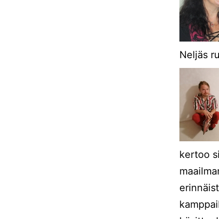
Neljäs r
kertoo s
maailma
erinnäis
kamppail