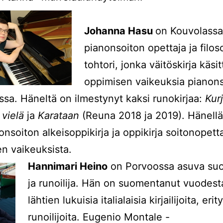
Johanna Hasu
on Kouvolassa
pianonsoiton opettaja ja filos
tohtori, jonka väitöskirja käsit
oppimisen vaikeuksia pianon
ssa. Häneltä on ilmestynyt kaksi runokirjaa:
Kur
 vielä
ja
Karataan
(Reuna 2018 ja 2019). Hänellä
onsoiton alkeisoppikirja ja oppikirja soitonopetta
n vaikeuksista.
Hannimari Heino
on Porvoossa asuva su
ja runoilija. Hän on suomentanut vuodest
lähtien lukuisia italialaisia kirjailijoita, erit
runoilijoita. Eugenio Montale -