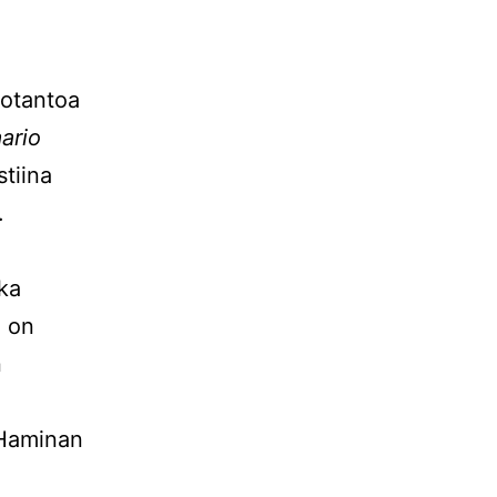
uotantoa
ario
stiina
.
oka
n on
n
 Haminan