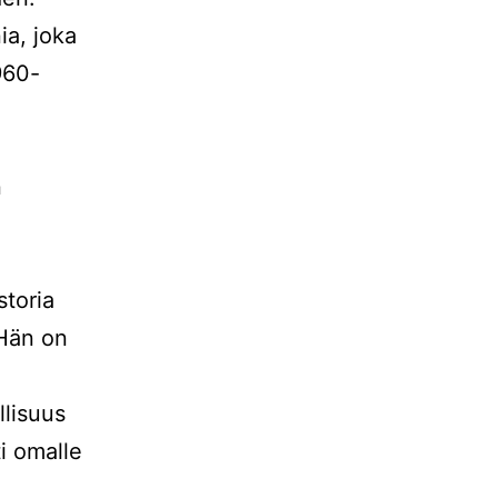
ia, joka
960-
n
storia
 Hän on
llisuus
i omalle