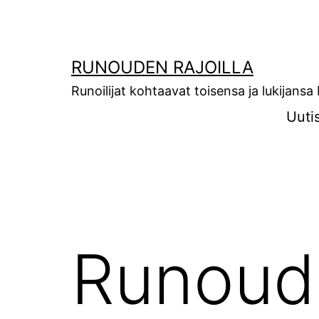
Siirry
sisältöön
RUNOUDEN RAJOILLA
Runoilijat kohtaavat toisensa ja lukijans
Uuti
Runoude