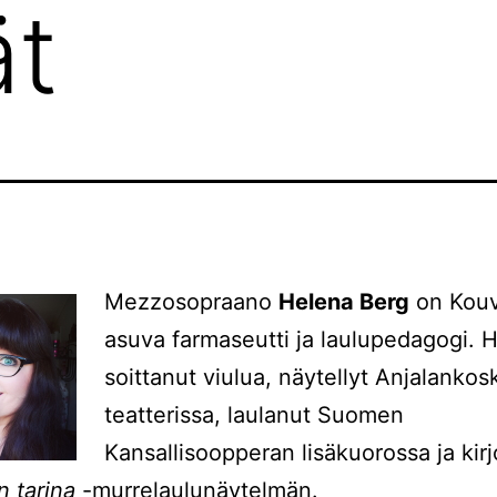
ät
Mezzosopraano
Helena Berg
on Kouv
asuva farmaseutti ja laulupedagogi. 
soittanut viulua, näytellyt Anjalanko
teatterissa, laulanut Suomen
Kansallisoopperan lisäkuorossa ja kirj
n tarina
-murrelaulunäytelmän.