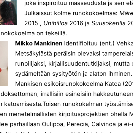
joka inspiroituu maaseudusta ja sen elä
Julkaissut kolme runokokoelmaa:
Märe
2015 ,
Unihilloa
2016 ja
Suusokerilla
20
unokokoelma on tekeillä.
Mikko Mankinen
identifioituu (ent.) Veh
Metsäkylästä peräisin olevaksi tamperelai
runoilijaksi, kirjallisuudentutkijaksi, mutta
sydämeltään sysityötön ja alaton ihminen.
Mankisen esikoisrunokokoelma Katoa (20
idoksettoman, irrallisiin esineisiin hakkeutunee
n katoamisesta.Toisen runokokelman työstämise
ten menetelmällisten kirjoitusprojektien ohella
ee parhaillaan Oulipoa, Pereciä, Calvinoa ja ei