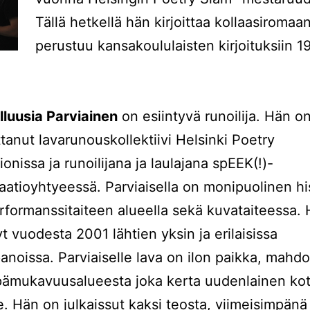
Tällä hetkellä hän kirjoittaa kollaasiromaan
perustuu kansakoululaisten kirjoituksiin 1
Illuusia Parviainen
on esiintyvä runoilija. Hän o
tanut lavarunouskollektiivi Helsinki Poetry
onissa ja runoilijana ja laulajana spEEK(!)-
aatioyhtyeessä. Parviaisella on monipuolinen hi
formanssitaiteen alueella sekä kuvataiteessa.
yt vuodesta 2001 lähtien yksin ja erilaisissa
noissa. Parviaiselle lava on ilon paikka, mahdo
ämukavuusalueesta joka kerta uudenlainen kot
le. Hän on julkaissut kaksi teosta, viimeisimpänä