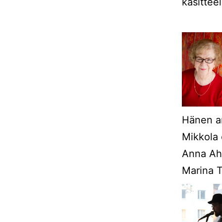
käsittee
Hänen a
Mikkola 
Anna Ahm
Marina T