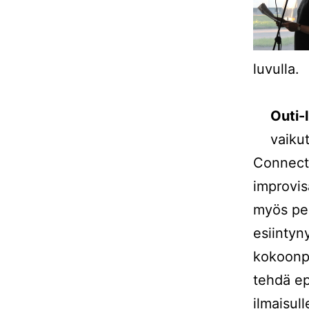
luvulla.
Outi-
vaikut
Connecti
improvis
myös per
esiintyn
kokoonpa
tehdä ep
ilmaisul