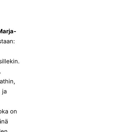
Marja-
taan:
sillekin.
.
athin,
 ja
joka on
jänä
den.