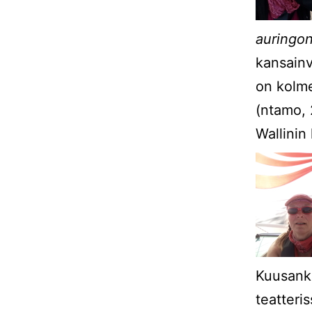
auringo
kansainv
on kolme
(ntamo, 2
Wallinin
Kuusanko
teatteri