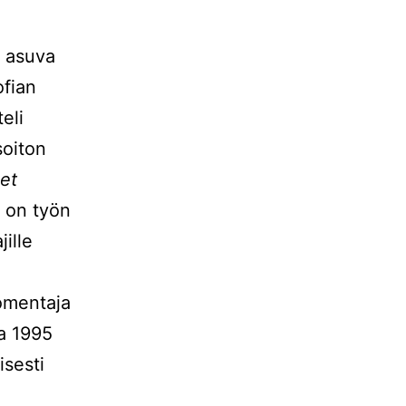
 asuva
ofian
teli
soiton
jet
 on työn
jille
omentaja
a 1995
yisesti