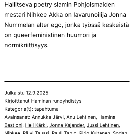
Hallitseva poetry slamin Pohjoismaiden
mestari Nihkee Akka on lavarunoilija Jonna
Nummelan alter ego, jonka työssä keskeistä
on queerfeministinen huumori ja
normikriittisyys.
Julkaistu
12.9.2025
Kirjoittanut
Haminan runoyhdistys
Kategoria(t):
tapahtuma
Avainsanat:
Annukka Järvi
,
Anu Lehtinen
,
Hamina
Bastioni
,
Heli Kärki
,
Jonna Kajander
,
Jussi Lehtinen
,
Nihkee
,
Päivi Taussi
,
Pauli Tapio
,
Pirjo Kultanen
,
Sodan