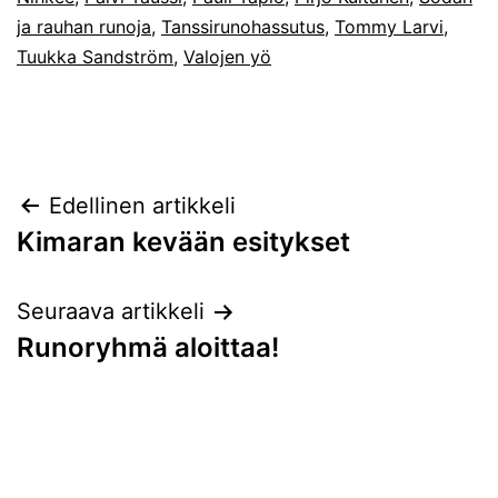
ja rauhan runoja
,
Tanssirunohassutus
,
Tommy Larvi
,
Tuukka Sandström
,
Valojen yö
Artikkelien
Edellinen artikkeli
Kimaran kevään esitykset
selaus
Seuraava artikkeli
Runoryhmä aloittaa!