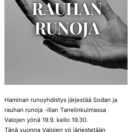
Haminan runoyhdistys järjestää Sodan ja
rauhan runoja -illan Tanelinkulmassa
Valojen yönä 19.9. kello 19.30.
Tänä vuonna Valojen yö järjestetään