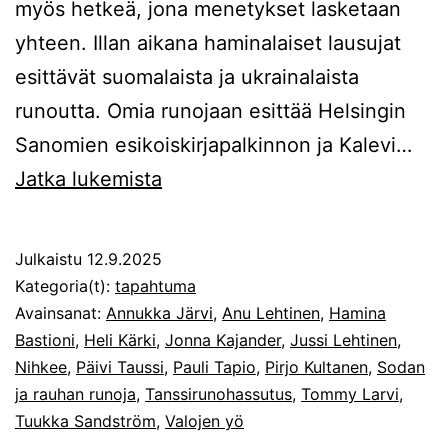
myös hetkeä, jona menetykset lasketaan
yhteen. Illan aikana haminalaiset lausujat
esittävät suomalaista ja ukrainalaista
runoutta. Omia runojaan esittää Helsingin
Sanomien esikoiskirjapalkinnon ja Kalevi…
Sodan
Jatka lukemista
ja
rauhan
Julkaistu
12.9.2025
runoja
Kategoria(t):
tapahtuma
Valojen
Avainsanat:
Annukka Järvi
,
Anu Lehtinen
,
Hamina
Bastioni
,
Heli Kärki
,
Jonna Kajander
,
Jussi Lehtinen
,
yönä
Nihkee
,
Päivi Taussi
,
Pauli Tapio
,
Pirjo Kultanen
,
Sodan
19.9.
ja rauhan runoja
,
Tanssirunohassutus
,
Tommy Larvi
,
Tuukka Sandström
,
Valojen yö