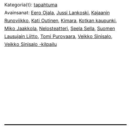
kilpailu
Kategoria(t):
tapahtuma
nuorille
Avainsanat:
Eero Ojala
,
Jussi Lankoski
,
Kajaanin
Runoviikko
,
Kati Outinen
,
Kimara
,
Kotkan kaupunki
,
lausujille
Miko Jaakkola
,
Nelosteatteri
,
Seela Sella
,
Suomen
Nelosteatter
Lausujain Liitto
,
Tomi Purovaara
,
Veikko Sinisalo
,
Veikko Sinisalo -kilpailu