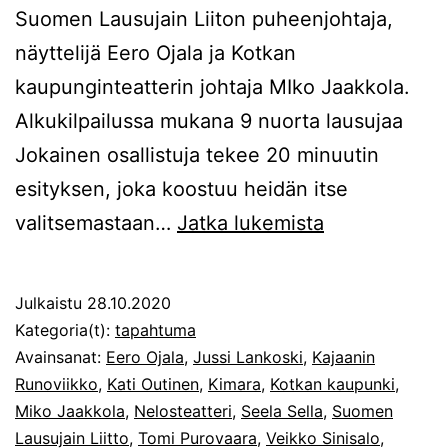
Suomen Lausujain Liiton puheenjohtaja,
näyttelijä Eero Ojala ja Kotkan
kaupunginteatterin johtaja MIko Jaakkola.
Alkukilpailussa mukana 9 nuorta lausujaa
Jokainen osallistuja tekee 20 minuutin
esityksen, joka koostuu heidän itse
Veikko
valitsemastaan…
Jatka lukemista
Sinisalo
-
Julkaistu
28.10.2020
kilpailun
Kategoria(t):
tapahtuma
aikataulu
Avainsanat:
Eero Ojala
,
Jussi Lankoski
,
Kajaanin
Runoviikko
,
Kati Outinen
,
Kimara
,
Kotkan kaupunki
,
muuttunut
Miko Jaakkola
,
Nelosteatteri
,
Seela Sella
,
Suomen
Lausujain Liitto
,
Tomi Purovaara
,
Veikko Sinisalo
,