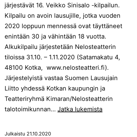
järjestävät 16. Veikko Sinisalo -kilpailun.
Kilpailu on avoin lausujille, jotka vuoden
2020 loppuun mennessä ovat täyttäneet
enintään 30 ja vähintään 18 vuotta.
Alkukilpailu järjestetään Nelosteatterin
tiloissa 31.10. – 1.11.2020 (Satamakatu 4,
48100 Kotka, www.nelosteatteri.fi).
Järjestelyistä vastaa Suomen Lausujain
Liitto yhdessä Kotkan kaupungin ja
Teatteriryhmä Kimaran/Nelosteatterin
Veikko
talotoimikunnan…
Jatka lukemista
Sinisalo
-
Julkaistu
21.10.2020