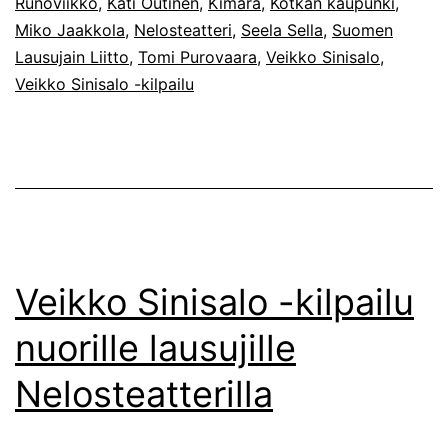
Runoviikko
,
Kati Outinen
,
Kimara
,
Kotkan kaupunki
,
muuttunut
Miko Jaakkola
,
Nelosteatteri
,
Seela Sella
,
Suomen
Lausujain Liitto
,
Tomi Purovaara
,
Veikko Sinisalo
,
Veikko Sinisalo -kilpailu
Veikko Sinisalo -kilpailu
nuorille lausujille
Nelosteatterilla