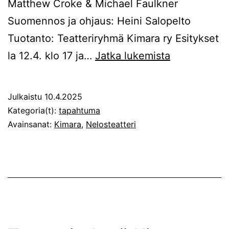
Matthew Croke & Michael Faulkner
Suomennos ja ohjaus: Heini Salopelto
Tuotanto: Teatteriryhmä Kimara ry Esitykset
Kimaran
la 12.4. klo 17 ja…
Jatka lukemista
kevään
esitykset
Julkaistu
10.4.2025
Kategoria(t):
tapahtuma
Avainsanat:
Kimara
,
Nelosteatteri