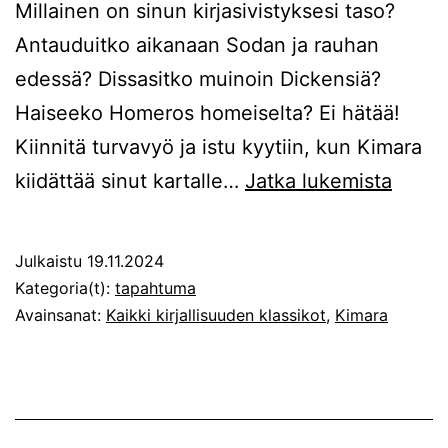
Millainen on sinun kirjasivistyksesi taso?
Antauduitko aikanaan Sodan ja rauhan
edessä? Dissasitko muinoin Dickensiä?
Haiseeko Homeros homeiselta? Ei hätää!
Kiinnitä turvavyö ja istu kyytiin, kun Kimara
Teatt
kiidättää sinut kartalle…
Jatka lukemista
Kimar
esittä
Julkaistu
19.11.2024
Kaikki
Kategoria(t):
tapahtuma
kirjal
Avainsanat:
Kaikki kirjallisuuden klassikot
,
Kimara
klassi
(lyhe