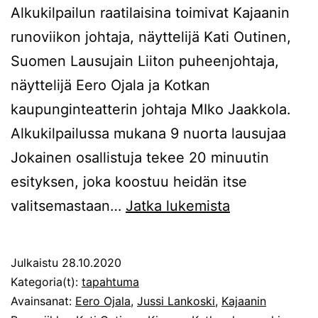
Alkukilpailun raatilaisina toimivat Kajaanin
runoviikon johtaja, näyttelijä Kati Outinen,
Suomen Lausujain Liiton puheenjohtaja,
näyttelijä Eero Ojala ja Kotkan
kaupunginteatterin johtaja MIko Jaakkola.
Alkukilpailussa mukana 9 nuorta lausujaa
Jokainen osallistuja tekee 20 minuutin
esityksen, joka koostuu heidän itse
Veikko
valitsemastaan…
Jatka lukemista
Sinisalo
-
Julkaistu
28.10.2020
kilpailun
Kategoria(t):
tapahtuma
aikataulu
Avainsanat:
Eero Ojala
,
Jussi Lankoski
,
Kajaanin