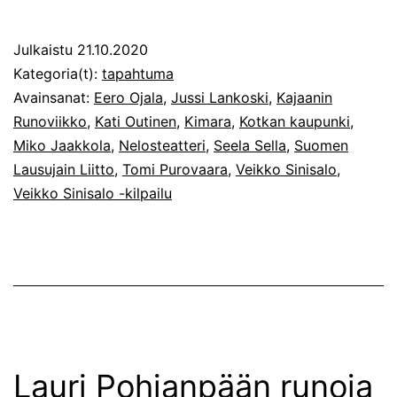
Sinisalo
-
Julkaistu
21.10.2020
kilpailu
Kategoria(t):
tapahtuma
nuorille
Avainsanat:
Eero Ojala
,
Jussi Lankoski
,
Kajaanin
Runoviikko
,
Kati Outinen
,
Kimara
,
Kotkan kaupunki
,
lausujille
Miko Jaakkola
,
Nelosteatteri
,
Seela Sella
,
Suomen
Nelosteatter
Lausujain Liitto
,
Tomi Purovaara
,
Veikko Sinisalo
,
Veikko Sinisalo -kilpailu
Lauri Pohjanpään runoja