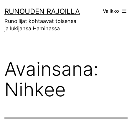
Siirry
RUNOUDEN RAJOILLA
Valikko
sisältöön
Runoilijat kohtaavat toisensa
ja lukijansa Haminassa
Avainsana:
Nihkee