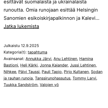
esittävät suomalaista ja ukrainalaista
runoutta. Omia runojaan esittää Helsingin
Sanomien esikoiskirjapalkinnon ja Kalevi…
Sodan
Jatka lukemista
ja
rauhan
Julkaistu
12.9.2025
runoja
Kategoria(t):
tapahtuma
Valojen
Avainsanat:
Annukka Järvi
,
Anu Lehtinen
,
Hamina
Bastioni
,
Heli Kärki
,
Jonna Kajander
,
Jussi Lehtinen
,
yönä
Nihkee
,
Päivi Taussi
,
Pauli Tapio
,
Pirjo Kultanen
,
Sodan
19.9.
ja rauhan runoja
,
Tanssirunohassutus
,
Tommy Larvi
,
Tuukka Sandström
,
Valojen yö