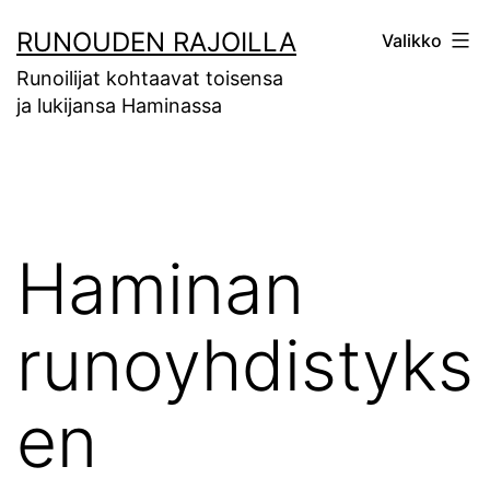
Siirry
RUNOUDEN RAJOILLA
Valikko
sisältöön
Runoilijat kohtaavat toisensa
ja lukijansa Haminassa
Haminan
runoyhdistyks
en