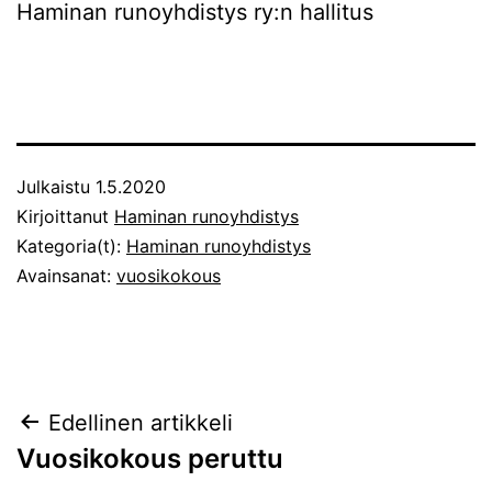
Haminan runoyhdistys ry:n hallitus
Julkaistu
1.5.2020
Kirjoittanut
Haminan runoyhdistys
Kategoria(t):
Haminan runoyhdistys
Avainsanat:
vuosikokous
Artikkelien
Edellinen artikkeli
Vuosikokous peruttu
selaus