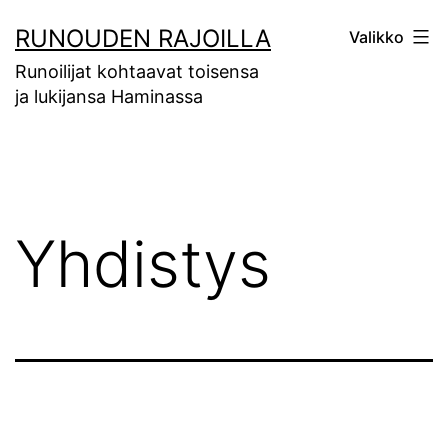
Siirry
RUNOUDEN RAJOILLA
Valikko
sisältöön
Runoilijat kohtaavat toisensa
ja lukijansa Haminassa
Yhdistys