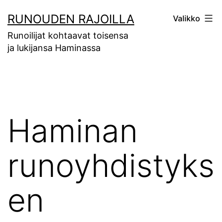
Siirry
RUNOUDEN RAJOILLA
Valikko
sisältöön
Runoilijat kohtaavat toisensa
ja lukijansa Haminassa
Haminan
runoyhdistyks
en