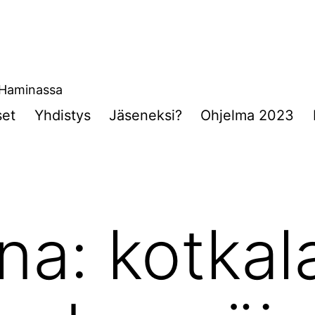
a Haminassa
set
Yhdistys
Jäseneksi?
Ohjelma 2023
ana:
kotkal