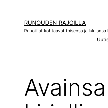
Siirry
sisältöön
RUNOUDEN RAJOILLA
Runoilijat kohtaavat toisensa ja lukijans
Uuti
Avains