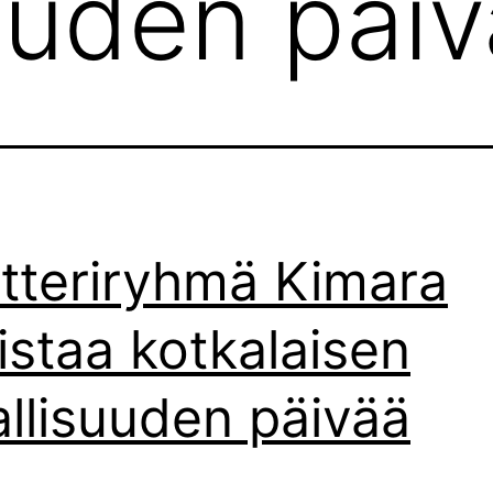
suuden päi
tteriryhmä Kimara
listaa kotkalaisen
jallisuuden päivää