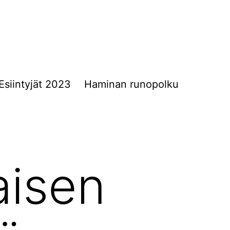
Esiintyjät 2023
Haminan runopolku
aisen