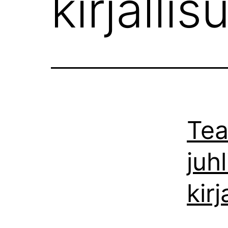
kirjalli
Tea
juh
kir