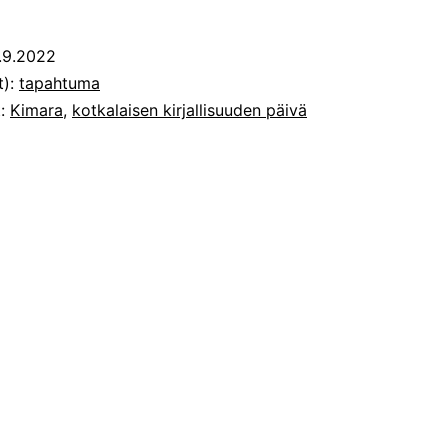
.9.2022
t):
tapahtuma
t:
Kimara
,
kotkalaisen kirjallisuuden päivä