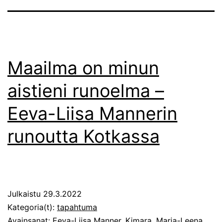
Maailma on minun
aistieni runoelma –
Eeva-Liisa Mannerin
runoutta Kotkassa
Julkaistu
29.3.2022
Kategoria(t):
tapahtuma
Avainsanat:
Eeva-Liisa Manner
,
Kimara
,
Marja-Leena