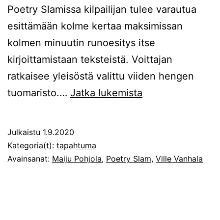
Poetry Slamissa kilpailijan tulee varautua
esittämään kolme kertaa maksimissan
kolmen minuutin runoesitys itse
kirjoittamistaan teksteistä. Voittajan
ratkaisee yleisöstä valittu viiden hengen
Poetry
tuomaristo.…
Jatka lukemista
Slamin
Kymenlaakson
Julkaistu
1.9.2020
karsinta
Kategoria(t):
tapahtuma
8.
Avainsanat:
Maiju Pohjola
,
Poetry Slam
,
Ville Vanhala
syyskuuta