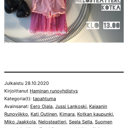
Julkaistu
28.10.2020
Kirjoittanut
Haminan runoyhdistys
Kategoria(t):
tapahtuma
Avainsanat:
Eero Ojala
,
Jussi Lankoski
,
Kajaanin
Runoviikko
,
Kati Outinen
,
Kimara
,
Kotkan kaupunki
,
Miko Jaakkola
,
Nelosteatteri
,
Seela Sella
,
Suomen