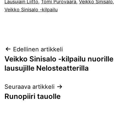
Lausujain Liitto
,
Tomi Purovaara
,
Veikko Sinisalo
,
Veikko Sinisalo -kilpailu
Artikkelien
Edellinen artikkeli
Veikko Sinisalo -kilpailu nuorille
selaus
lausujille Nelosteatterilla
Seuraava artikkeli
Runopiiri tauolle