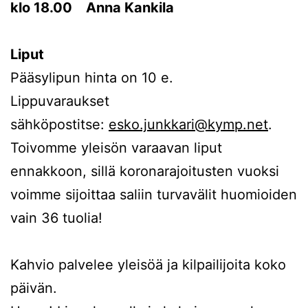
klo 18.00 Anna Kankila
Liput
Pääsylipun hinta on 10 e.
Lippuvaraukset
sähköpostitse:
esko.junkkari@kymp.net
.
Toivomme yleisön varaavan liput
ennakkoon, sillä koronarajoitusten vuoksi
voimme sijoittaa saliin turvavälit huomioiden
vain 36 tuolia!
Kahvio palvelee yleisöä ja kilpailijoita koko
päivän.