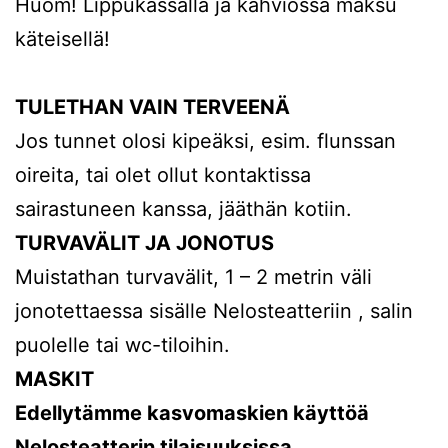
Huom! Lippukassalla ja kahviossa maksu
käteisellä!
TULETHAN VAIN TERVEENÄ
Jos tunnet olosi kipeäksi, esim. flunssan
oireita, tai olet ollut kontaktissa
sairastuneen kanssa, jääthän kotiin.
TURVAVÄLIT JA JONOTUS
Muistathan turvavälit, 1 – 2 metrin väli
jonotettaessa sisälle Nelosteatteriin , salin
puolelle tai wc-tiloihin.
MASKIT
Edellytämme kasvomaskien käyttöä
Nelosteatterin tilaisuuksissa.