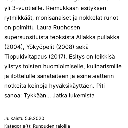
yli 3-vuotiaille. Riemukkaan esityksen
rytmikkäät, monisanaiset ja nokkelat runot
on poimittu Laura Ruohosen
supersuosituista teoksista Allakka pullakka
(2004), Yökyöpelit (2008) sekä
Tippukivitapaus (2017). Esitys on leikkisä
ylistys toisten huomioimiselle, kulinarismille
ja ilottelulle sanataiteen ja esineteatterin
notkeita keinoja hyväksikäyttäen. Piti
Äkkivääriä
sanoa: Tykkään…
Jatka lukemista
flamingon
sääriä
Julkaistu
5.9.2020
Kategoria(t):
Runouden rajoilla