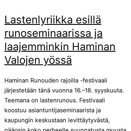
Lastenlyriikka esillä
runoseminaarissa ja
laajemminkin Haminan
Valojen yössä
Haminan Runouden rajoilla -festivaali
järjestetään tänä vuonna 16.–18. syyskuuta.
Teemana on lastenrunous. Festivaali
koostuu asiantuntijaseminaarista ja
kaupungin keskustaan levittäytyvästä,
pääosin koko perheelle suunnatusta muusta