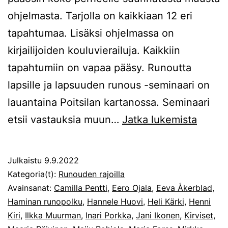
ohjelmasta. Tarjolla on kaikkiaan 12 eri
tapahtumaa. Lisäksi ohjelmassa on
kirjailijoiden kouluvierailuja. Kaikkiin
tapahtumiin on vapaa pääsy. Runoutta
lapsille ja lapsuuden runous -seminaari on
lauantaina Poitsilan kartanossa. Seminaari
Lasten
etsii vastauksia muun…
Jatka lukemista
esillä
runose
Julkaistu
9.9.2022
ja
Kategoria(t):
Runouden rajoilla
laajem
Avainsanat:
Camilla Pentti
,
Eero Ojala
,
Eeva Åkerblad
,
Haminan runopolku
,
Hannele Huovi
,
Heli Kärki
,
Henni
Hamin
Kiri
,
Ilkka Muurman
,
Inari Porkka
,
Jani Ikonen
,
Kirviset
,
Valoje