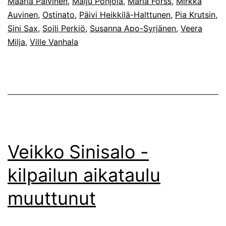
Maaria Päivinen
,
Maiju Pohjola
,
Maria Forss
,
Mirkka
yössä
Auvinen
,
Ostinato
,
Päivi Heikkilä-Halttunen
,
Pia Krutsin
,
Sini Sax
,
Soili Perkiö
,
Susanna Apo-Syrjänen
,
Veera
Milja
,
Ville Vanhala
Veikko Sinisalo -
kilpailun aikataulu
muuttunut