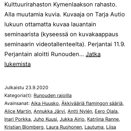
Kulttuurirahaston Kymenlaakson rahasto.
Alla muutamia kuvia. Kuvaaja on Tarja Autio
lukuun ottamatta kuvaa lauantain
seminaarista (kyseessä on kuvakaappaus
seminaarin videotallenteelta). Perjantai 11.9.
Perjantain aloitti Runouden…
Jatka
Tunnelmia
lukemista
2020
Julkaistu
23.9.2020
Kategoria(t):
Runouden rajoilla
Avainsanat:
Aika Huusko
,
Äkkivääriä flamingon sääriä
,
Alice Martin
,
Annukka Järvi
,
Antti Nylén
,
Eero Ojala
,
Inari Porkka
,
Juho Kuusi
,
Jukka Airio
,
Katriina Ranne
,
Kristian Blomberg
,
Laura Ruohonen
,
Lautuma
,
Liisa