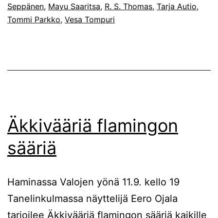
Seppänen
,
Mayu Saaritsa
,
R. S. Thomas
,
Tarja Autio
,
Tommi Parkko
,
Vesa Tompuri
Äkkivääriä flamingon
sääriä
Haminassa Valojen yönä 11.9. kello 19
Tanelinkulmassa näyttelijä Eero Ojala
tarjoilee Äkkivääriä flamingon sääriä kaikille