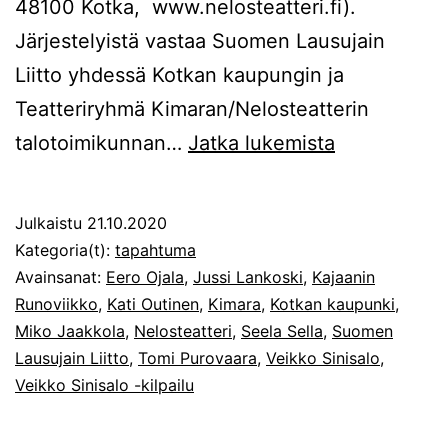
48100 Kotka, www.nelosteatteri.fi).
Järjestelyistä vastaa Suomen Lausujain
Liitto yhdessä Kotkan kaupungin ja
Teatteriryhmä Kimaran/Nelosteatterin
Veikko
talotoimikunnan…
Jatka lukemista
Sinisalo
-
Julkaistu
21.10.2020
kilpailu
Kategoria(t):
tapahtuma
nuorille
Avainsanat:
Eero Ojala
,
Jussi Lankoski
,
Kajaanin
Runoviikko
,
Kati Outinen
,
Kimara
,
Kotkan kaupunki
,
lausujille
Miko Jaakkola
,
Nelosteatteri
,
Seela Sella
,
Suomen
Nelosteatter
Lausujain Liitto
,
Tomi Purovaara
,
Veikko Sinisalo
,
Veikko Sinisalo -kilpailu