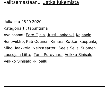
Veikko
valitsemastaan…
Jatka lukemista
Sinisalo
-
Julkaistu
28.10.2020
kilpailun
Kategoria(t):
tapahtuma
aikataulu
Avainsanat:
Eero Ojala
,
Jussi Lankoski
,
Kajaanin
Runoviikko
,
Kati Outinen
,
Kimara
,
Kotkan kaupunki
,
muuttunut
Miko Jaakkola
,
Nelosteatteri
,
Seela Sella
,
Suomen
Lausujain Liitto
,
Tomi Purovaara
,
Veikko Sinisalo
,
Veikko Sinisalo -kilpailu