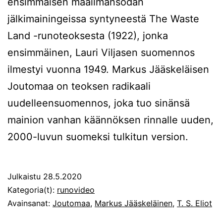
ensimmäisen maailmansodan
jälkimainingeissa syntyneestä The Waste
Land -runoteoksesta (1922), jonka
ensimmäinen, Lauri Viljasen suomennos
ilmestyi vuonna 1949. Markus Jääskeläisen
Joutomaa on teoksen radikaali
uudelleensuomennos, joka tuo sinänsä
mainion vanhan käännöksen rinnalle uuden,
2000-luvun suomeksi tulkitun version.
Julkaistu
28.5.2020
Kategoria(t):
runovideo
Avainsanat:
Joutomaa
,
Markus Jääskeläinen
,
T. S. Eliot