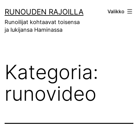
Siirry
RUNOUDEN RAJOILLA
Valikko
sisältöön
Runoilijat kohtaavat toisensa
ja lukijansa Haminassa
Kategoria:
runovideo