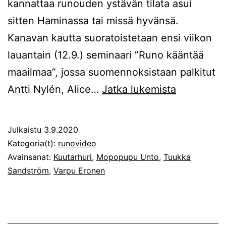
kannattaa runouden ystävän tilata asui
sitten Haminassa tai missä hyvänsä.
Kanavan kautta suoratoistetaan ensi viikon
lauantain (12.9.) seminaari ”Runo kääntää
maailmaa”, jossa suomennoksistaan palkitut
Runovideo
Antti Nylén, Alice…
Jatka lukemista
Mopopup
Unto!
Julkaistu
3.9.2020
Kategoria(t):
runovideo
Avainsanat:
Kuutarhuri
,
Mopopupu Unto
,
Tuukka
Sandström
,
Varpu Eronen