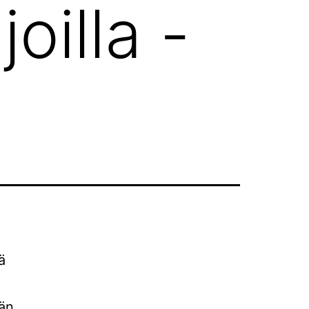
oilla -
ä
ään