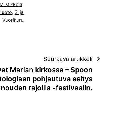
na Mikkola
,
iluoto
,
Silja
Vuorikuru
Seuraava artikkeli
vat Marian kirkossa – Spoon
tologiaan pohjautuva esitys
nouden rajoilla -festivaalin.