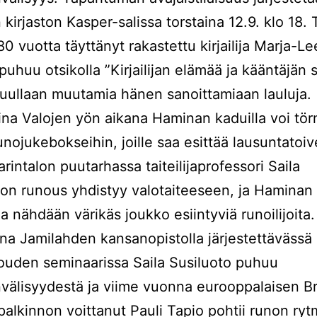
kirjaston Kasper-salissa torstaina 12.9. klo 18.
0 vuotta täyttänyt rakastettu kirjailija Marja-L
puhuu otsikolla ”Kirjailijan elämää ja kääntäjän 
kuullaan muutamia hänen sanoittamiaan lauluja.
ina Valojen yön aikana Haminan kaduilla voi tö
unojukebokseihin, joille saa esittää lausuntatoiv
rintalon puutarhassa taiteilijaprofessori Saila
on runous yhdistyy valotaiteeseen, ja Haminan
la nähdään värikäs joukko esiintyviä runoilijoita.
na Jamilahden kansanopistolla järjestettävässä
uden seminaarissa Saila Susiluoto puhuu
nvälisyydestä ja viime vuonna eurooppalaisen B
palkinnon voittanut Pauli Tapio pohtii runon ryt