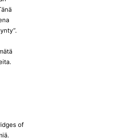
 Tänä
eena
synty”.
rmätä
eita.
ridges of
miä.