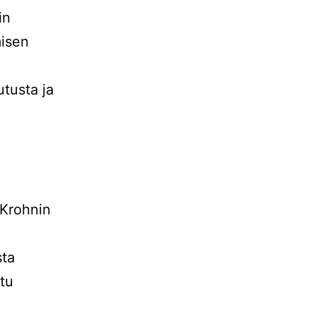
in
misen
utusta ja
 Krohnin
sta
ttu