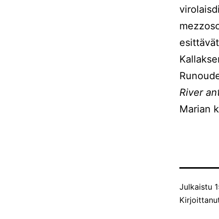
virolais
mezzosop
esittävä
Kallakse
Runoude
River an
Marian k
Julkaistu
1
Kirjoittan