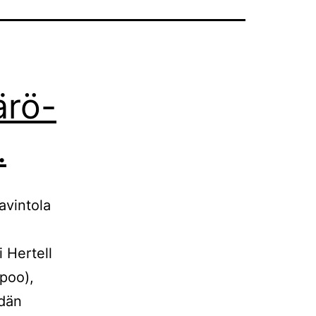
ärö-
.
avintola
i Hertell
poo),
idän