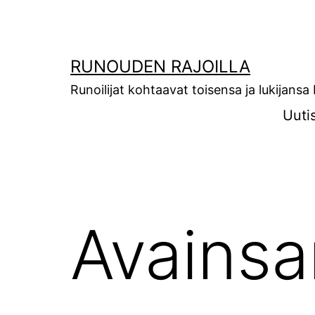
Siirry
sisältöön
RUNOUDEN RAJOILLA
Runoilijat kohtaavat toisensa ja lukijans
Uuti
Avains