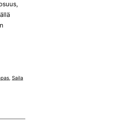
osuus,
ällä
en
mpas
,
Saila