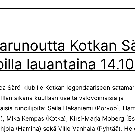
arunoutta Kotkan S
billa lauantaina 14.10
oa Särö-klubille Kotkan legendaariseen satamar
 Illan aikana kuullaan useita valovoimaisia ja
isia runoilijoita: Saila Hakaniemi (Porvoo), Harr
i), Mika Kempas (Kotka), Kirsi-Marja Moberg (Es
hjola (Hamina) sekä Ville Vanhala (Pyhtää). He