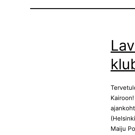
Lav
klu
Tervetul
Kairoon!
ajankohta
(Helsink
Maiju Po