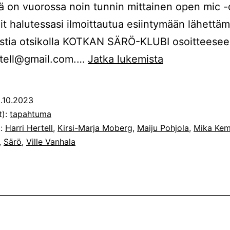
ä on vuorossa noin tunnin mittainen open mic -
it halutessasi ilmoittautua esiintymään lähettäm
stia otsikolla KOTKAN SÄRÖ-KLUBI osoitteese
Lavarunoutta
rtell@gmail.com.…
Jatka lukemista
Kotkan
Särö-
.10.2023
klubilla
t):
tapahtuma
lauantaina
t:
Harri Hertell
,
Kirsi-Marja Moberg
,
Maiju Pohjola
,
Mika Ke
,
Särö
,
Ville Vanhala
14.10.