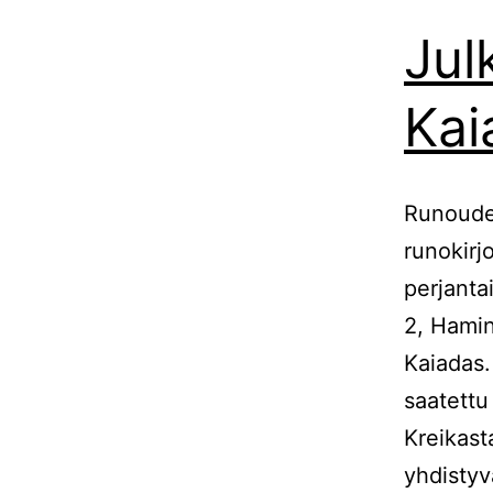
Jul
Kai
Runouden
runokirj
perjanta
2, Hamin
Kaiadas.
saatettu
Kreikast
yhdistyv