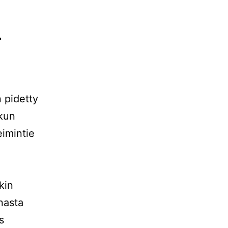
:
 pidetty
 kun
eimintie
kin
nasta
s