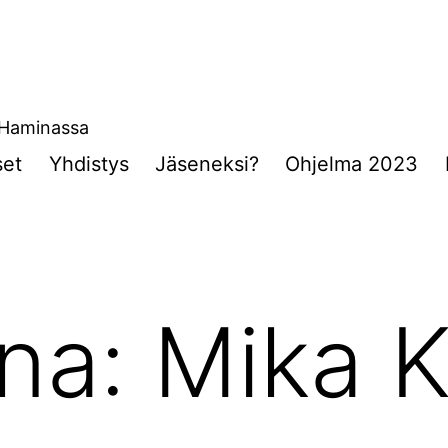
a Haminassa
set
Yhdistys
Jäseneksi?
Ohjelma 2023
ana:
Mika 