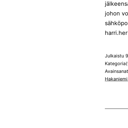
jälkeens
johon vo
sähköpo
harri.he
Julkaistu
9
Kategoria(
Avainsana
Hakaniemi