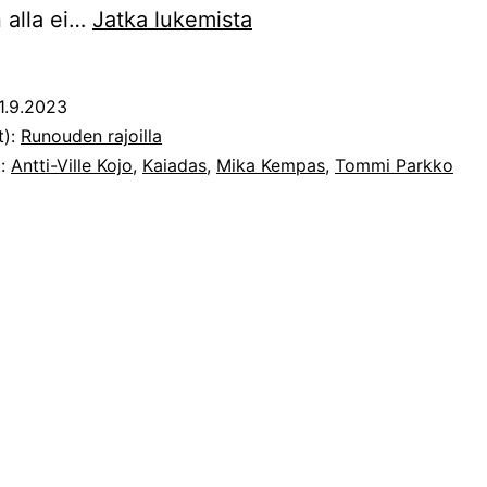
Julkkarit!
 alla ei…
Jatka lukemista
Mika
Kempas:
1.9.2023
Kaiadas
t):
Runouden rajoilla
t:
Antti-Ville Kojo
,
Kaiadas
,
Mika Kempas
,
Tommi Parkko