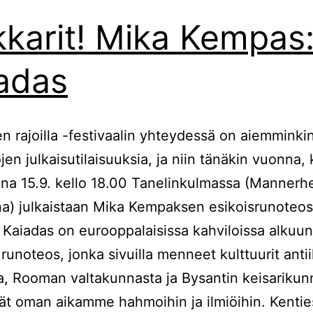
kkarit! Mika Kempas
adas
 rajoilla -festivaalin yhteydessä on aiemminkin
ojen julkaisutilaisuuksia, ja niin tänäkin vuonna,
ina 15.9. kello 18.00 Tanelinkulmassa (Mannerh
a) julkaistaan Mika Kempaksen esikoisrunoteos
 Kaiadas on eurooppalaisissa kahviloissa alkuun
 runoteos, jonka sivuilla menneet kulttuurit antii
a, Rooman valtakunnasta ja Bysantin keisarikun
ät oman aikamme hahmoihin ja ilmiöihin. Kentie