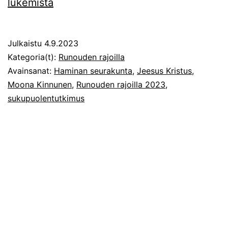
Mies,
lukemista
nainen,
ihminen
Julkaistu
4.9.2023
–
Kategoria(t):
Runouden rajoilla
Jeesuksen
Avainsanat:
Haminan seurakunta
,
Jeesus Kristus
,
Moona Kinnunen
,
Runouden rajoilla 2023
,
ruumiillisuudesta
sukupuolentutkimus
sukupuolentutkimuksen
näkökulmasta