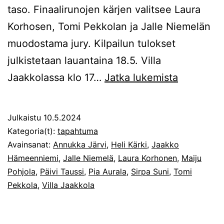
taso. Finaalirunojen kärjen valitsee Laura
Korhosen, Tomi Pekkolan ja Jalle Niemelän
muodostama jury. Kilpailun tulokset
julkistetaan lauantaina 18.5. Villa
Rakkausru
Jaakkolassa klo 17…
Jatka lukemista
satoa
Villa
Julkaistu
10.5.2024
Jaakkola
Kategoria(t):
tapahtuma
18.5.
Avainsanat:
Annukka Järvi
,
Heli Kärki
,
Jaakko
Hämeenniemi
,
Jalle Niemelä
,
Laura Korhonen
,
Maiju
Pohjola
,
Päivi Taussi
,
Pia Aurala
,
Sirpa Suni
,
Tomi
Pekkola
,
Villa Jaakkola