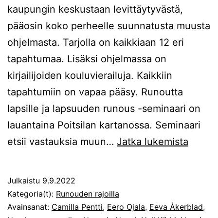
kaupungin keskustaan levittäytyvästä,
pääosin koko perheelle suunnatusta muusta
ohjelmasta. Tarjolla on kaikkiaan 12 eri
tapahtumaa. Lisäksi ohjelmassa on
kirjailijoiden kouluvierailuja. Kaikkiin
tapahtumiin on vapaa pääsy. Runoutta
lapsille ja lapsuuden runous -seminaari on
lauantaina Poitsilan kartanossa. Seminaari
Lasten
etsii vastauksia muun…
Jatka lukemista
esillä
runose
Julkaistu
9.9.2022
ja
Kategoria(t):
Runouden rajoilla
laajem
Avainsanat:
Camilla Pentti
,
Eero Ojala
,
Eeva Åkerblad
,