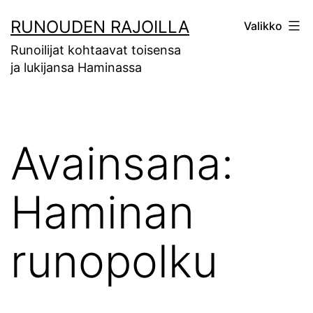
Siirry
RUNOUDEN RAJOILLA
Valikko
sisältöön
Runoilijat kohtaavat toisensa
ja lukijansa Haminassa
Avainsana:
Haminan
runopolku