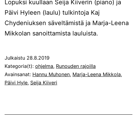
Lopuksi kuullaan Seija Kiiverin (piano) ja
Päivi Hyleen (laulu) tulkintoja Kaj
Chydeniuksen säveltämistä ja Marja-Leena
Mikkolan sanoittamista lauluista.
Julkaistu
28.8.2019
Kategoria(t):
ohjelma
,
Runouden rajoilla
Avainsanat:
Hannu Muhonen
,
Marja-Leena Mikkola
,
Päivi Hyle
,
Seija Kiiveri