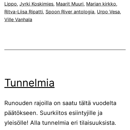
Lippo
,
Jyrki Koskimies
,
Maarit Muuri
,
Marian kirkko
,
Sp
Ritva-Liisa Ripatti
,
Spoon River antologia
,
Urpo Vesa
,
Riv
Ville Vanhala
ant
poh
esi
pää
Ru
rajo
Tunnelmia
-
fest
Runouden rajoilla on saatu tältä vuodelta
päätökseen. Suurkiitos esiintyjille ja
yleisölle! Alla tunnelmia eri tilaisuuksista.