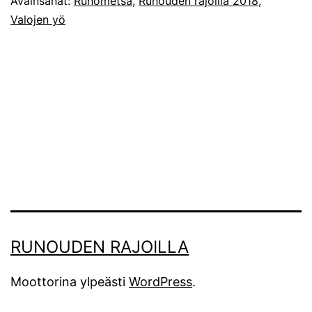
Avainsanat:
Runometsä
,
Runouden rajoilla 2018
,
Valojen yö
RUNOUDEN RAJOILLA
Moottorina ylpeästi
WordPress
.