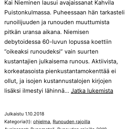
Kai Nieminen lausui avajaissanat Kahvila
Puistonkulmassa. Puheessaan hän tarkasteli
runoilijuuden ja runouden muuttumista
pitkän uransa aikana. Niemisen
debytoidessa 60-luvun lopussa koettiin
”oikeaksi runoudeksi” vain suurten
kustantajien julkaisema runous. Aktiivista,
korkeatasoista pienkustantamokenttää ei
ollut, ja isojen kustannustalojen kirjojen
Tunne
lisäksi ilmestyi lähinnä…
Jatka lukemista
Julkaistu
1.10.2018
Kategoria(t):
ohjelma
,
Runouden rajoilla