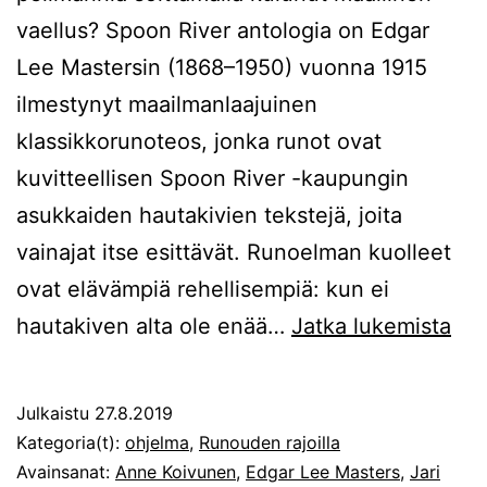
vaellus? Spoon River antologia on Edgar
Lee Mastersin (1868–1950) vuonna 1915
ilmestynyt maailmanlaajuinen
klassikkorunoteos, jonka runot ovat
kuvitteellisen Spoon River -kaupungin
asukkaiden hautakivien tekstejä, joita
vainajat itse esittävät. Runoelman kuolleet
ovat elävämpiä rehellisempiä: kun ei
Vai
hautakiven alta ole enää…
Jatka lukemista
puh
Mar
Julkaistu
27.8.2019
kir
Kategoria(t):
ohjelma
,
Runouden rajoilla
–
Avainsanat:
Anne Koivunen
,
Edgar Lee Masters
,
Jari